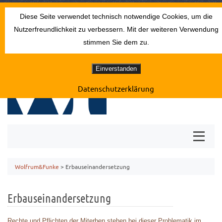
THEATERSTRASSE 13 · 52062 AACHEN
Diese Seite verwendet technisch notwendige Cookies, um die
0241 24994
empfang@erbrecht-aachen.de
Nutzerfreundlichkeit zu verbessern. Mit der weiteren Verwendung
stimmen Sie dem zu.
Einverstanden
Datenschutzerklärung
Wolfrum&Funke
>
Erbauseinandersetzung
Erbauseinandersetzung
Rechte und Pflichten der Miterben stehen bei dieser Problematik im