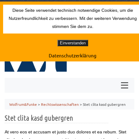
THEATERSTRASSE 13 · 52062 AACHEN
Diese Seite verwendet technisch notwendige Cookies, um die
0241 24994
empfang@erbrecht-aachen.de
Nutzerfreundlichkeit zu verbessern. Mit der weiteren Verwendung
stimmen Sie dem zu.
Einverstanden
Datenschutzerklärung
Wolfrum&Funke
>
Rechtswissenschaften
>
Stet clita kasd gubergren
Stet clita kasd gubergren
At vero eos et accusam et justo duo dolores et ea rebum. Stet