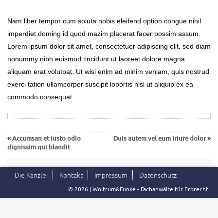
Nam liber tempor cum soluta nobis eleifend option congue nihil
imperdiet doming id quod mazim placerat facer possim assum.
Lorem ipsum dolor sit amet, consectetuer adipiscing elit, sed diam
nonummy nibh euismod tincidunt ut laoreet dolore magna
aliquam erat volutpat. Ut wisi enim ad minim veniam, quis nostrud
exerci tation ullamcorper suscipit lobortis nisl ut aliquip ex ea
commodo consequat.
«
Accumsan et iusto odio
Duis autem vel eum iriure dolor
»
dignissim qui blandit
Die Kanzlei
Kontakt
Impressum
Datenschutz
© 2026 | Wolfrum&Funke - Fachanwälte für Erbrecht